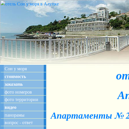
Сон у моря
от
стоимость
заказать
А
фото номеров
фото территории
видео
Апартаменты № 2, 
панорамы
вопрос - ответ